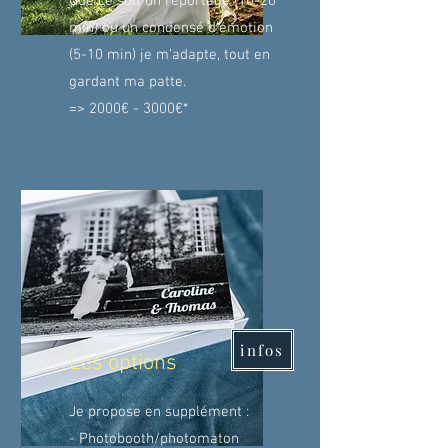
Que ce soit un reportage (10-20
min) ou un condensé d'émotion
(5-10 min) je m'adapte, tout en
gardant ma patte.
=> 2000€ - 3000€*
infos
Les options
Je propose en supplément :
- Photobooth/photomaton