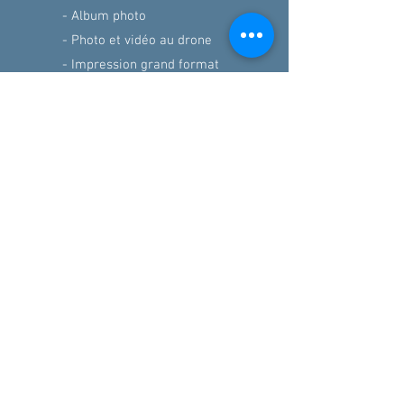
- Album photo
- Photo et vidéo au drone
- Impression grand format
* les prix sont à titre indicatif, TVA comprise et hors
frais de déplacement et option.
Demandez une offre
Vous recevez une réponse dans les 48h
Prénom
Nom